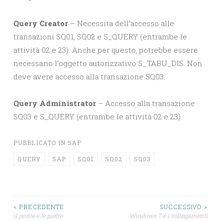
Query Creator
– Necessita dell’accesso alle
transazioni SQ01, SQ02 e S_QUERY (entrambe le
attività 02 e 23). Anche per questo, potrebbe essere
necessario l’oggetto autorizzativo S_TABU_DIS. Non
deve avere accesso alla transazione SQ03.
Query Administrator
– Accesso alla transazione
SQ03 e S_QUERY (entrambe le attività 02 e 23).
PUBBLICATO IN
SAP
QUERY
SAP
SQ01
SQ02
SQ03
Navigazione
< PRECEDENTE
SUCCESSIVO >
il ponte e le pietre
Windows 7 e i collegamenti