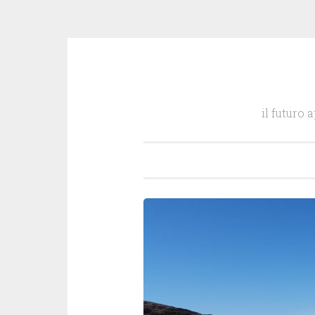
Salta
il
il futuro 
contenuto