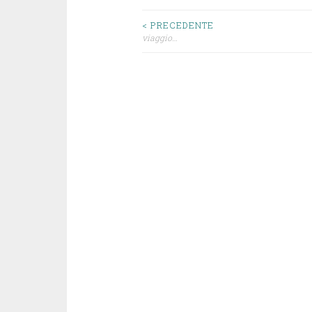
Navigazione
< PRECEDENTE
viaggio…
articoli