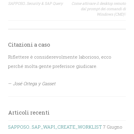
Navigazione
SAPPOSO…Security & SAP Query
Come attivare il desktop remoto
dal prompt dei comandi di
articoli
Windows (CMD)?
Citazioni a caso
Riflettere è considerevolmente laborioso, ecco
perché molta gente preferisce giudicare.
—
José Ortega y Gasset
Articoli recenti
SAPPOSO…SAP_WAPI_CREATE_WORKLIST
7 Giugno