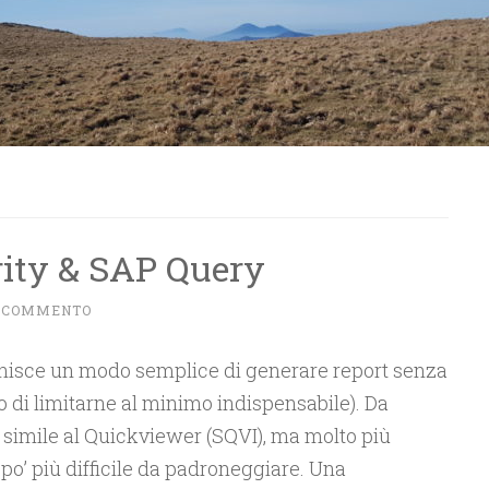
ty & SAP Query
N COMMENTO
nisce un modo semplice di generare report senza
o di limitarne al minimo indispensabile). Da
o simile al Quickviewer (SQVI), ma molto più
o’ più difficile da padroneggiare. Una