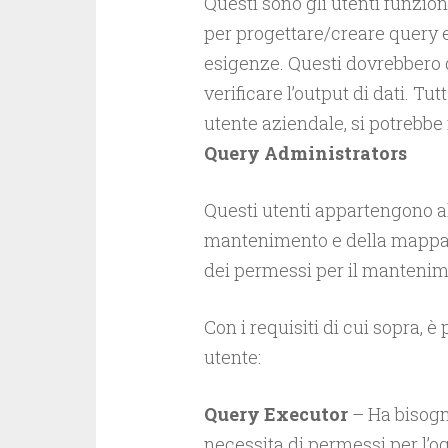
Questi sono gli utenti funzio
per progettare/creare query e
esigenze. Questi dovrebbero q
verificare l’output di dati. Tu
utente aziendale, si potrebbe 
Query Administrators
Questi utenti appartengono al
mantenimento e della mappatu
dei permessi per il mantenime
Con i requisiti di cui sopra, è 
utente:
Query Executor
– Ha bisogn
necessita di permessi per l’