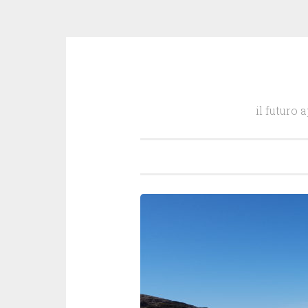
Salta
il
il futuro 
contenuto