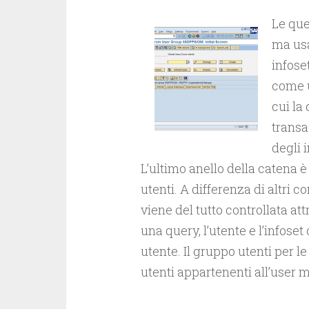
Le que
ma usa
infose
come u
cui la
transa
degli i
L’ultimo anello della catena 
utenti. A differenza di altri 
viene del tutto controllata att
una query, l’utente e l’infose
utente. Il gruppo utenti per l
utenti appartenenti all’user m