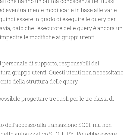
nali che hanno un ottima conoscenza dei flussi
d eventualmente modificarle in base alle varie
uindi essere in grado di eseguire le query per
ttavia, dato che l’esecutore delle query è ancora un
impedire le modifiche ai gruppi utenti.
 personale di supporto, responsabili del
ra gruppo utenti. Questi utenti non necessitano
nto della struttura delle query.
possibile progettare tre ruoli per le tre classi di
o dell’accesso alla transazione SQ01, ma non
oggetto autorizzativo S_QUERY. Potrebbe essere