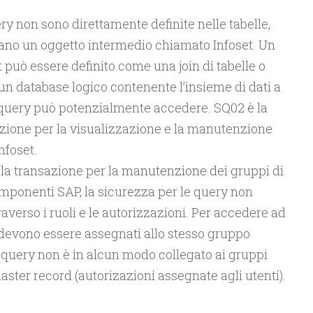
ry non sono direttamente definite nelle tabelle,
no un oggetto intermedio chiamato Infoset. Un
t può essere definito come una join di tabelle o
n database logico contenente l’insieme di dati a
 query può potenzialmente accedere. SQ02 è la
zione per la visualizzazione e la manutenzione
nfoset.
è la transazione per la manutenzione dei gruppi di
componenti SAP, la sicurezza per le query non
raverso i ruoli e le autorizzazioni. Per accedere ad
t devono essere assegnati allo stesso gruppo
e query non è in alcun modo collegato ai gruppi
aster record (autorizazioni assegnate agli utenti).