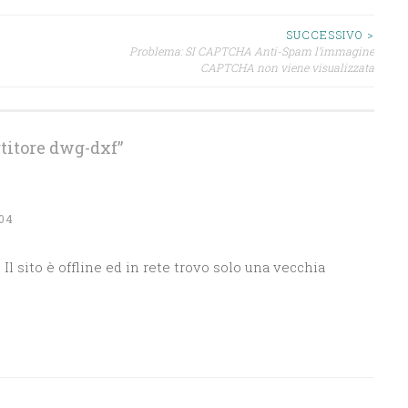
SUCCESSIVO >
Problema: SI CAPTCHA Anti-Spam l’immagine
CAPTCHA non viene visualizzata
titore dwg-dxf
”
04
Il sito è offline ed in rete trovo solo una vecchia