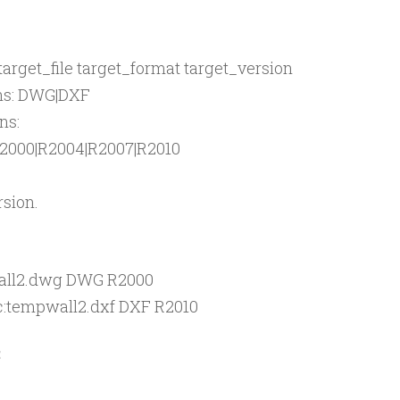
target_file target_format target_version
: DWG|DXF
s:
|R2000|R2004|R2007|R2010
ion.
wall2.dwg DWG R2000
 c:tempwall2.dxf DXF R2010
E