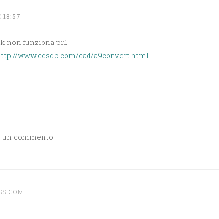
 18:57
nk non funziona più!
ttp://www.cesdb.com/cad/a9convert.html
e un commento.
SS.COM
.