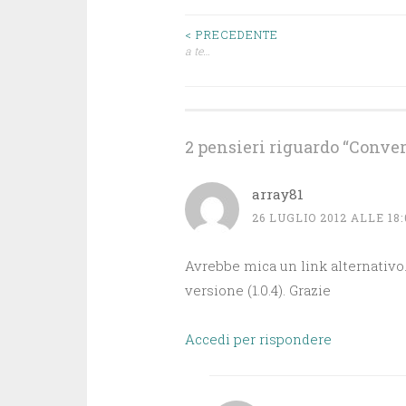
Navigazione
< PRECEDENTE
a te…
articoli
2 pensieri riguardo “
Conver
array81
26 LUGLIO 2012 ALLE 18:
Avrebbe mica un link alternativo. 
versione (1.0.4). Grazie
Accedi per rispondere