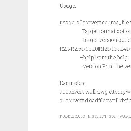
Usage:
usage: a9convert source_file 
Target format options
Target version option
R2.5|R2.6|R9|R10|R12|R13|R14
–help Print the help.
–version Print the vers
Examples:
a9convert wall.dwg c:temp
a9convert d:cadfileswall.dxf
PUBBLICATO IN
SCRIPT
,
SOFTWAR