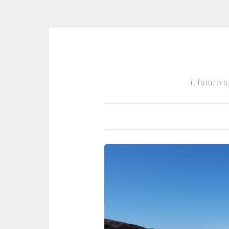
Salta
il
il futuro 
contenuto