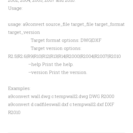
2002, 2004, 2005, 2007 and 2010.
Usage:
usage: a9convert source_file target_file target_format
target_version
Target format options: DWG|DXF
Target version options:
R2.5|R2.6|R9|R10|R12|R13|R14|R2000|R2004|R2007|R2010
–help Print the help.
–version Print the version.
Examples:
a9convert wall.dwg c:tempwall2.dwg DWG R2000
a9convert d:cadfileswall.dxf c:tempwall2.dxf DXF
R2010