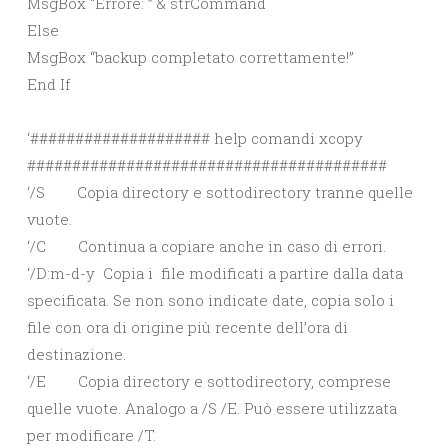
MsgBox “Errore: ” & strCommand
Else
MsgBox “backup completato correttamente!”
End If
‘#################### help comandi xcopy
########################################
‘/S Copia directory e sottodirectory tranne quelle
vuote.
‘/C Continua a copiare anche in caso di errori.
‘/D:m-d-y Copia i file modificati a partire dalla data
specificata. Se non sono indicate date, copia solo i
file con ora di origine più recente dell’ora di
destinazione.
‘/E Copia directory e sottodirectory, comprese
quelle vuote. Analogo a /S /E. Può essere utilizzata
per modificare /T.