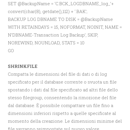
SET @BackupName = ‘C:BCK_LOGDBNAME_log_’+
convert(char(8), getdate(),112) + ‘.BAK’;
BACKUP LOG DBNAME TO DISK = @BackupName
WITH RETAINDAYS = 15, NOFORMAT, NOINIT, NAME =
N’DBNAME-Transaction Log Backup’, SKIP,
NOREWIND, NOUNLOAD, STATS = 10
GO
SHRINKFILE
Compatta le dimensioni del file di dati o di log
specificato per il database corrente o svuota un file
spostando i dati dal file specificato ad altri file dello
stesso filegroup, consentendo la rimozione del file
dal database. È possibile compattare un file fino a
dimensioni inferiori rispetto a quelle specificate al
momento della creazione. Le dimensioni minime del
file verranno reimpostate sul nuovo valore.