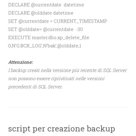
DECLARE @currentdate datetime
DECLARE @olddate datetime
SET @currentdate = CURRENT_TIMESTAMP
SET @olddate= @currentdate -30
EXECUTE master.dbo.xp_delete_file
0,N’G:BCK_LOG’,N’bak’,@olddate,1
Attenzione:
I backup creati nella versione più recente di SQL Server
non possono essere ripristinati nelle versioni
precedenti di SQL Server.
script per creazione backup