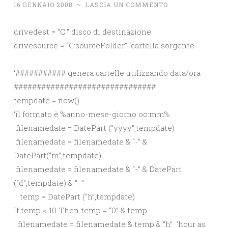
16 GENNAIO 2008
~
LASCIA UN COMMENTO
drivedest = “C:” disco di destinazione
drivesource = “C:sourceFolder” ‘cartella sorgente
‘########### genera cartelle utilizzando data/ora
###############################
tempdate = now()
‘il formato è %anno-mese-giorno oo:mm%
filenamedate = DatePart (“yyyy”,tempdate)
filenamedate = filenamedate & “-” &
DatePart(“m”,tempdate)
filenamedate = filenamedate & “-” & DatePart
(“d”,tempdate) & “_”
temp = DatePart (“h”,tempdate)
If temp < 10 Then temp = “0” & temp
filenamedate = filenamedate & temp & “h” ‘hour as