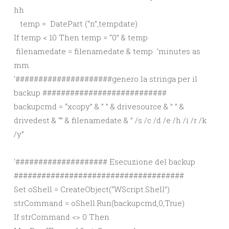
hh
temp = DatePart (“n”,tempdate)
If temp < 10 Then temp = “0” & temp
filenamedate = filenamedate & temp ‘minutes as
mm
‘#####################genero la stringa per il
backup ###########################
backupcmd = “xcopy” & ” ” & drivesource & ” ” &
drivedest & “” & filenamedate & ” /s /c /d /e /h /i /r /k
/y”
‘#################### Esecuzione del backup
#####################################
Set oShell = CreateObject(“WScript.Shell”)
strCommand = oShell.Run(backupcmd,0,True)
If strCommand <> 0 Then