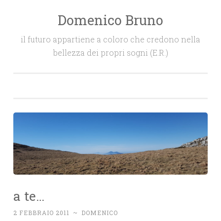
Domenico Bruno
Salta
il
il futuro appartiene a coloro che credono nella
contenuto
bellezza dei propri sogni (E.R.)
a te…
2 FEBBRAIO 2011
~
DOMENICO