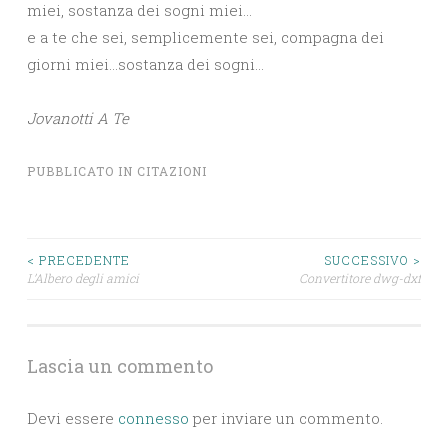
miei, sostanza dei sogni miei…
e a te che sei, semplicemente sei, compagna dei
giorni miei…sostanza dei sogni…
Jovanotti A Te
PUBBLICATO IN
CITAZIONI
Navigazione
< PRECEDENTE
SUCCESSIVO >
L’Albero degli amici
Convertitore dwg-dxf
articoli
Lascia un commento
Devi essere
connesso
per inviare un commento.