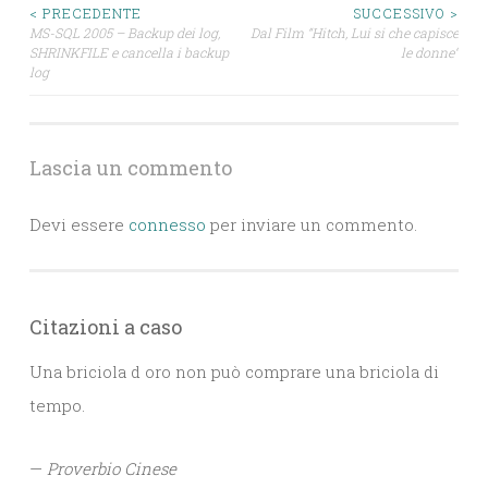
Navigazione
< PRECEDENTE
SUCCESSIVO >
MS-SQL 2005 – Backup dei log,
Dal Film “Hitch, Lui si che capisce
SHRINKFILE e cancella i backup
le donne“
articoli
log
Lascia un commento
Devi essere
connesso
per inviare un commento.
Citazioni a caso
Una briciola d oro non può comprare una briciola di
tempo.
—
Proverbio Cinese