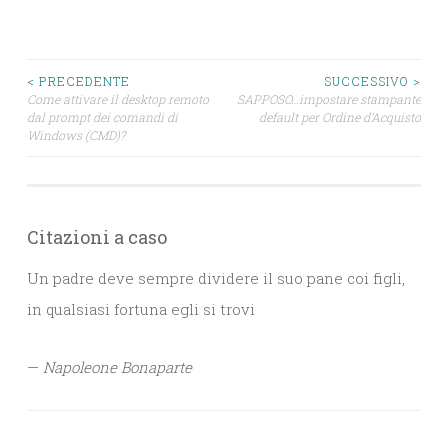
Navigazione
< PRECEDENTE
SUCCESSIVO >
Come attivare il desktop remoto
SAPPOSO…impostare stampante
dal prompt dei comandi di
default per Ordine d’Acquisto
articoli
Windows (CMD)?
Citazioni a caso
Un padre deve sempre dividere il suo pane coi figli,
in qualsiasi fortuna egli si trovi
—
Napoleone Bonaparte