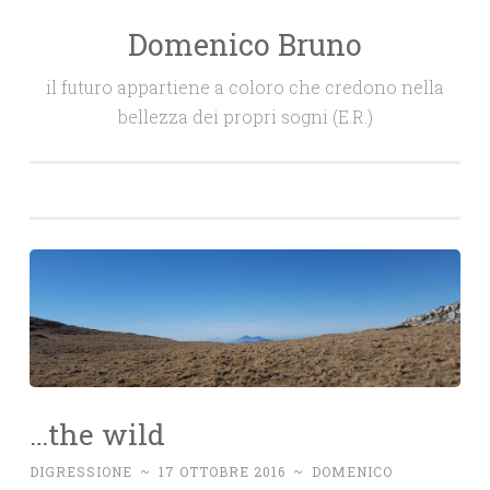
Domenico Bruno
Salta
il
il futuro appartiene a coloro che credono nella
contenuto
bellezza dei propri sogni (E.R.)
…the wild
DIGRESSIONE
~
17 OTTOBRE 2016
~
DOMENICO