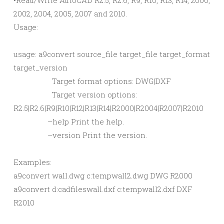
•Read/Write AutoCAD R2.5, R2.6, R9, R10, R13, R14, 2000,
2002, 2004, 2005, 2007 and 2010.
Usage:
usage: a9convert source_file target_file target_format
target_version
Target format options: DWG|DXF
Target version options:
R2.5|R2.6|R9|R10|R12|R13|R14|R2000|R2004|R2007|R2010
–help Print the help.
–version Print the version.
Examples:
a9convert wall.dwg c:tempwall2.dwg DWG R2000
a9convert d:cadfileswall.dxf c:tempwall2.dxf DXF
R2010