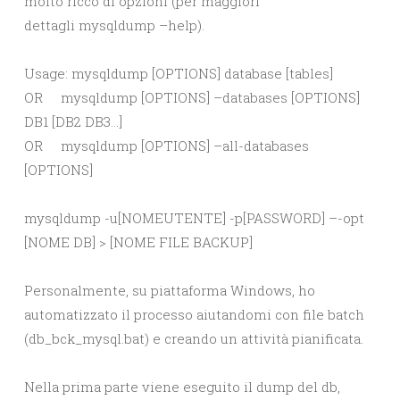
molto ricco di opzioni (per maggiori
dettagli mysqldump –help).
Usage: mysqldump [OPTIONS] database [tables]
OR mysqldump [OPTIONS] –databases [OPTIONS]
DB1 [DB2 DB3…]
OR mysqldump [OPTIONS] –all-databases
[OPTIONS]
mysqldump -u[NOMEUTENTE] -p[PASSWORD] –-opt
[NOME DB] > [NOME FILE BACKUP]
Personalmente, su piattaforma Windows, ho
automatizzato il processo aiutandomi con file batch
(db_bck_mysql.bat) e creando un attività pianificata.
Nella prima parte viene eseguito il dump del db,