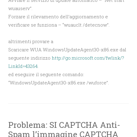
Avviare il servizio di update automatico – “Net start
wuauserv”.
Forzare il rilevamento dell’aggiornamento e
verificare se funziona – “wuauclt /detecnow”.
altrimenti provare a
Scaricare WUA WindowsUpdateAgent30-x86.exe dal
seguente indirizzo
http://go.microsoft.com/fwlink/?
LinkId=43264
.
ed eseguire il seguente comando:
“WindowsUpdateAgent30-x86.exe /wuforce”.
Problema: SI CAPTCHA Anti-
Spam l’immagine CAPTCHA