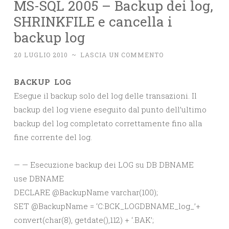
MS-SQL 2005 – Backup dei log,
SHRINKFILE e cancella i
backup log
20 LUGLIO 2010
~
LASCIA UN COMMENTO
BACKUP LOG
Esegue il backup solo del log delle transazioni. Il
backup del log viene eseguito dal punto dell’ultimo
backup del log completato correttamente fino alla
fine corrente del log.
— — Esecuzione backup dei LOG su DB DBNAME
use DBNAME
DECLARE @BackupName varchar(100);
SET @BackupName = ‘C:BCK_LOGDBNAME_log_’+
convert(char(8), getdate(),112) + ‘.BAK’;