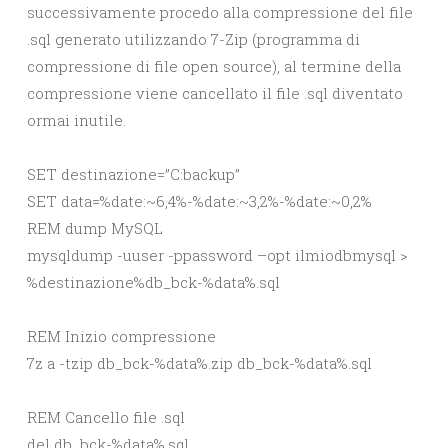
successivamente procedo alla compressione del file
.sql generato utilizzando 7-Zip (programma di
compressione di file open source), al termine della
compressione viene cancellato il file .sql diventato
ormai inutile.
SET destinazione=”C:backup”
SET data=%date:~6,4%-%date:~3,2%-%date:~0,2%
REM dump MySQL
mysqldump -uuser -ppassword –opt ilmiodbmysql >
%destinazione%db_bck-%data%.sql
REM Inizio compressione
7z a -tzip db_bck-%data%.zip db_bck-%data%.sql
REM Cancello file .sql
del db_bck-%data%.sql