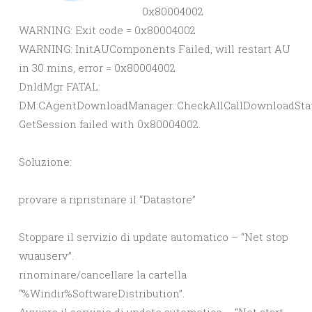
0x80004002
WARNING: Exit code = 0x80004002
WARNING: InitAUComponents Failed, will restart AU
in 30 mins, error = 0x80004002
DnldMgr FATAL:
DM:CAgentDownloadManager::CheckAllCallDownloadStat
GetSession failed with 0x80004002.
Soluzione:
provare a ripristinare il “Datastore”
Stoppare il servizio di update automatico – “Net stop
wuauserv”.
rinominare/cancellare la cartella
“%Windir%SoftwareDistribution”.