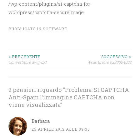
/wp-content/plugins/si-captcha-for-
wordpress/captcha-secureimage
PUBBLICATO IN
SOFTWARE
Navigazione
< PRECEDENTE
SUCCESSIVO >
Convertitore dwg-dxf
Wsus Errore 0x80004002
articoli
2 pensieri riguardo “
Problema: SI CAPTCHA
Anti-Spam l’immagine CAPTCHA non
viene visualizzata
”
Barbara
25 APRILE 2012 ALLE 09:30