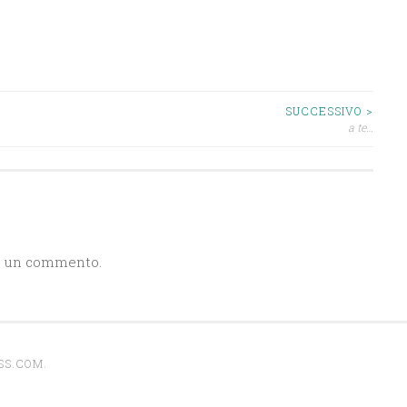
SUCCESSIVO >
a te…
e un commento.
SS.COM
.