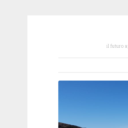
Salta
il
il futuro 
contenuto