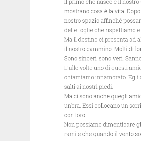
Il primo che nasce è il nost
mostrano cosa è la vita. Dopo 
nostro spazio affinché possan
delle foglie che rispettiamo 
Ma il destino ci presenta ad 
il nostro cammino. Molti di lo
Sono sinceri, sono veri. Sann
E alle volte uno di questi amic
chiamiamo innamorato. Egli da
salti ai nostri piedi.
Ma ci sono anche quegli amic
un’ora. Essi collocano un sorr
con loro.
Non possiamo dimenticare gli 
rami e che quando il vento sof