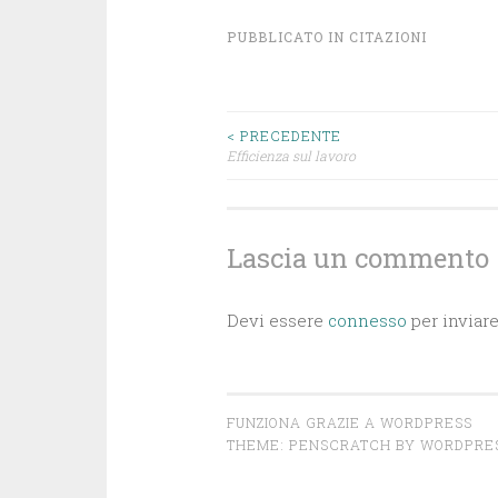
PUBBLICATO IN
CITAZIONI
Navigazione
< PRECEDENTE
Efficienza sul lavoro
articoli
Lascia un commento
Devi essere
connesso
per inviar
FUNZIONA GRAZIE A WORDPRESS
THEME: PENSCRATCH BY
WORDPRE