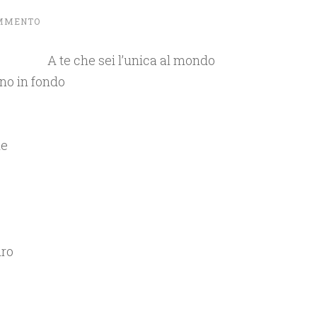
OMMENTO
A te che sei l’unica al mondo
ino in fondo
le
uro