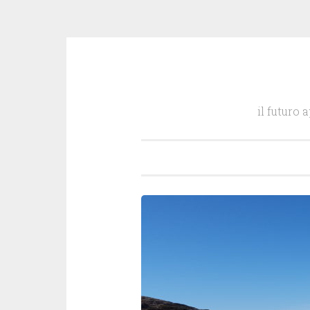
Salta
il
il futuro 
contenuto