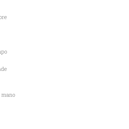
ore
mpo
nde
ia mano