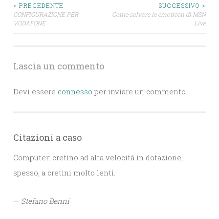
Navigazione
< PRECEDENTE
SUCCESSIVO >
CONFIGURAZIONE PER
Come salvare le emoticon di MSN
VODAFONE
Live
articoli
Lascia un commento
Devi essere
connesso
per inviare un commento.
Citazioni a caso
Computer: cretino ad alta velocità in dotazione,
spesso, a cretini molto lenti.
—
Stefano Benni