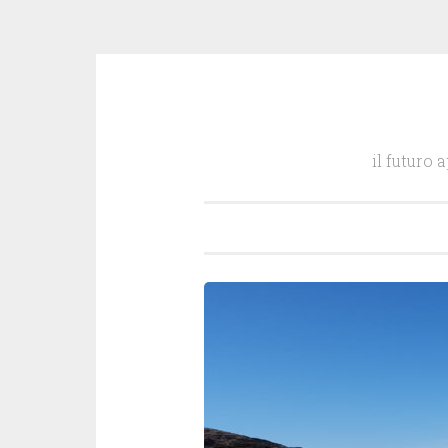
Salta
il
il futuro 
contenuto