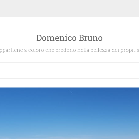
Domenico Bruno
appartiene a coloro che credono nella bellezza dei propri s