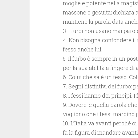
moglie e potente nella magistr
massone o gesuita; dichiara al
mantiene la parola data anche 
3. I furbi non usano mai parole
4. Non bisogna confondere il f
fesso anche lui.
5. Il furbo è sempre in un pos
per la sua abilità a fingere di 
6. Colui che sa è un fesso. Co
7. Segni distintivi del furbo: 
8. I fessi hanno dei principi. I 
9. Dovere: è quella parola che
vogliono che i fessi marcino p
10. L’Italia va avanti perché c
fa la figura di mandare avanti