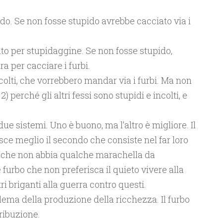
upido. Se non fosse stupido avrebbe cacciato via i
colto per stupidaggine. Se non fosse stupido,
ra per cacciare i furbi.
e colti, che vorrebbero mandar via i furbi. Ma non
) perché gli altri fessi sono stupidi e incolti, e
due sistemi. Uno è buono, ma l’altro è migliore. Il
esce meglio il secondo che consiste nel far loro
bo che non abbia qualche marachella da
furbo che non preferisca il quieto vivere alla
tri briganti alla guerra contro questi.
oblema della produzione della ricchezza. Il furbo
tribuzione.