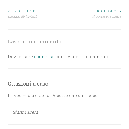
Navigazione
< PRECEDENTE
SUCCESSIVO >
Backup db MySQL
il ponte e le pietre
articoli
Lascia un commento
Devi essere
connesso
per inviare un commento.
Citazioni a caso
La vecchiaia è bella. Peccato che duri poco.
—
Gianni Brera