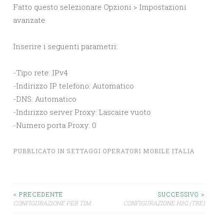
Fatto questo selezionare Opzioni > Impostazioni
avanzate
Inserire i seguenti parametri:
-Tipo rete: IPv4
-Indirizzo IP telefono: Automatico
-DNS: Automatico
-Indirizzo server Proxy: Lascaire vuoto
-Numero porta Proxy: 0
PUBBLICATO IN
SETTAGGI OPERATORI MOBILE ITALIA
Navigazione
< PRECEDENTE
SUCCESSIVO >
CONFIGURAZIONE PER TIM
CONFIGURAZIONE H3G (TRE)