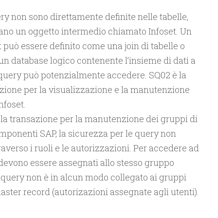
ry non sono direttamente definite nelle tabelle,
no un oggetto intermedio chiamato Infoset. Un
t può essere definito come una join di tabelle o
n database logico contenente l’insieme di dati a
 query può potenzialmente accedere. SQ02 è la
zione per la visualizzazione e la manutenzione
nfoset.
è la transazione per la manutenzione dei gruppi di
componenti SAP, la sicurezza per le query non
raverso i ruoli e le autorizzazioni. Per accedere ad
t devono essere assegnati allo stesso gruppo
e query non è in alcun modo collegato ai gruppi
aster record (autorizazioni assegnate agli utenti).