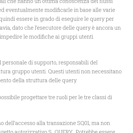
nali che hanno un ottima conoscenza dei flussi
d eventualmente modificarle in base alle varie
uindi essere in grado di eseguire le query per
ttavia, dato che l’esecutore delle query è ancora un
impedire le modifiche ai gruppi utenti.
 personale di supporto, responsabili del
ra gruppo utenti. Questi utenti non necessitano
nto della struttura delle query.
possibile progettare tre ruoli per le tre classi di
o dell’accesso alla transazione SQ01, ma non
oggetto autorizzativo S_QUERY. Potrebbe essere