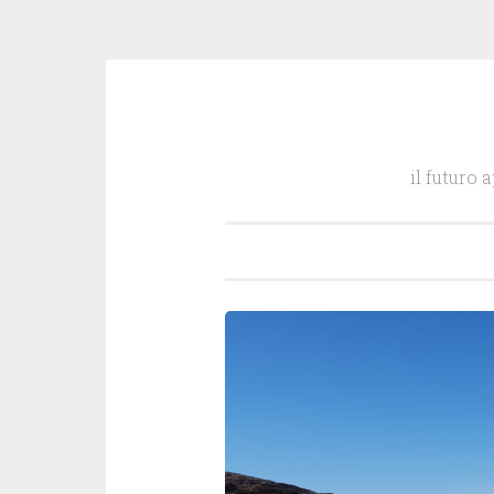
Salta
il
il futuro 
contenuto