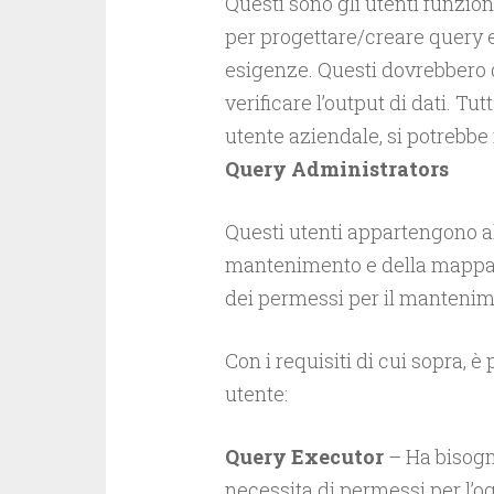
Questi sono gli utenti funzio
per progettare/creare query e
esigenze. Questi dovrebbero q
verificare l’output di dati. Tu
utente aziendale, si potrebbe 
Query Administrators
Questi utenti appartengono al
mantenimento e della mappatu
dei permessi per il mantenime
Con i requisiti di cui sopra, è 
utente:
Query Executor
– Ha bisogn
necessita di permessi per l’