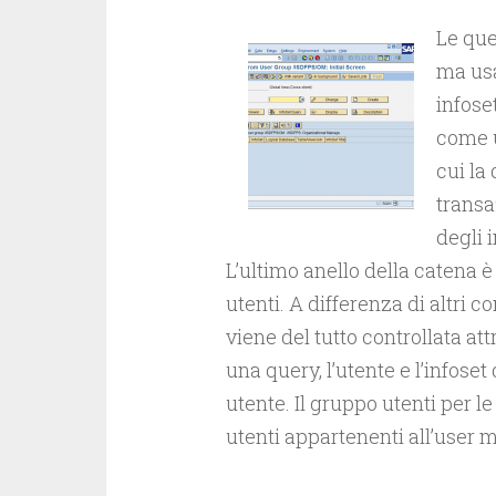
Le que
ma usa
infose
come u
cui la
transa
degli i
L’ultimo anello della catena 
utenti. A differenza di altri 
viene del tutto controllata att
una query, l’utente e l’infose
utente. Il gruppo utenti per l
utenti appartenenti all’user m