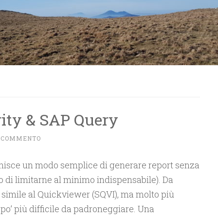
ty & SAP Query
N COMMENTO
nisce un modo semplice di generare report senza
o di limitarne al minimo indispensabile). Da
o simile al Quickviewer (SQVI), ma molto più
o’ più difficile da padroneggiare. Una