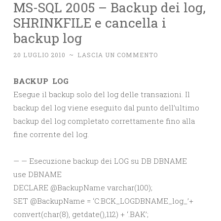
MS-SQL 2005 – Backup dei log,
SHRINKFILE e cancella i
backup log
20 LUGLIO 2010
~
LASCIA UN COMMENTO
BACKUP LOG
Esegue il backup solo del log delle transazioni. Il
backup del log viene eseguito dal punto dell’ultimo
backup del log completato correttamente fino alla
fine corrente del log.
— — Esecuzione backup dei LOG su DB DBNAME
use DBNAME
DECLARE @BackupName varchar(100);
SET @BackupName = ‘C:BCK_LOGDBNAME_log_’+
convert(char(8), getdate(),112) + ‘.BAK’;