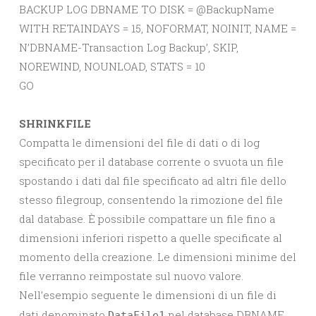
BACKUP LOG DBNAME TO DISK = @BackupName
WITH RETAINDAYS = 15, NOFORMAT, NOINIT, NAME =
N’DBNAME-Transaction Log Backup’, SKIP,
NOREWIND, NOUNLOAD, STATS = 10
GO
SHRINKFILE
Compatta le dimensioni del file di dati o di log
specificato per il database corrente o svuota un file
spostando i dati dal file specificato ad altri file dello
stesso filegroup, consentendo la rimozione del file
dal database. È possibile compattare un file fino a
dimensioni inferiori rispetto a quelle specificate al
momento della creazione. Le dimensioni minime del
file verranno reimpostate sul nuovo valore.
Nell’esempio seguente le dimensioni di un file di
dati denominato
nel database DBNAME
DataFile1