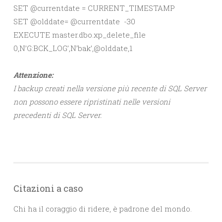
SET @currentdate = CURRENT_TIMESTAMP
SET @olddate= @currentdate -30
EXECUTE master.dbo.xp_delete_file
0,N’G:BCK_LOG’,N’bak’,@olddate,1
Attenzione:
I backup creati nella versione più recente di SQL Server
non possono essere ripristinati nelle versioni
precedenti di SQL Server.
Citazioni a caso
Chi ha il coraggio di ridere, è padrone del mondo.