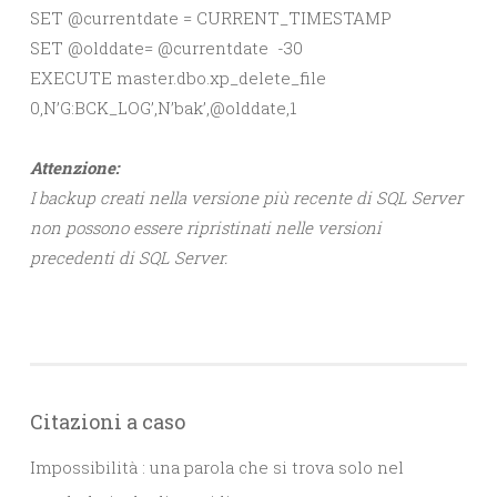
SET @currentdate = CURRENT_TIMESTAMP
SET @olddate= @currentdate -30
EXECUTE master.dbo.xp_delete_file
0,N’G:BCK_LOG’,N’bak’,@olddate,1
Attenzione:
I backup creati nella versione più recente di SQL Server
non possono essere ripristinati nelle versioni
precedenti di SQL Server.
Citazioni a caso
Impossibilità : una parola che si trova solo nel