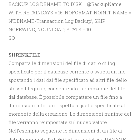
BACKUP LOG DBNAME TO DISK = @BackupName
WITH RETAINDAYS = 15, NOFORMAT, NOINIT, NAME =
N’DBNAME-Transaction Log Backup’, SKIP,
NOREWIND, NOUNLOAD, STATS = 10
GO
SHRINKFILE
Compatta le dimensioni del file di dati o di log
specificato per il database corrente o svuota un file
spostando i dati dal file specificato ad altri file dello
stesso filegroup, consentendo la rimozione del file
dal database. È possibile compattare un file fino a
dimensioni inferiori rispetto a quelle specificate al
momento della creazione. Le dimensioni minime del
file verranno reimpostate sul nuovo valore.
Nell’esempio seguente le dimensioni di un file di
dati denominato
nel database DBNAME
DataFile1