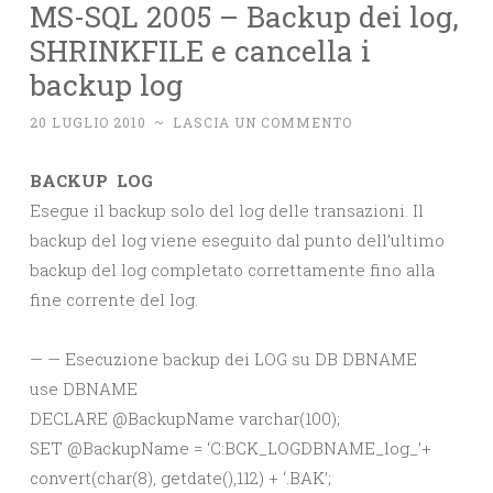
MS-SQL 2005 – Backup dei log,
SHRINKFILE e cancella i
backup log
20 LUGLIO 2010
~
LASCIA UN COMMENTO
BACKUP LOG
Esegue il backup solo del log delle transazioni. Il
backup del log viene eseguito dal punto dell’ultimo
backup del log completato correttamente fino alla
fine corrente del log.
— — Esecuzione backup dei LOG su DB DBNAME
use DBNAME
DECLARE @BackupName varchar(100);
SET @BackupName = ‘C:BCK_LOGDBNAME_log_’+
convert(char(8), getdate(),112) + ‘.BAK’;