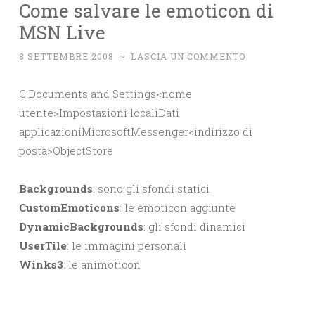
Come salvare le emoticon di
MSN Live
8 SETTEMBRE 2008
~
LASCIA UN COMMENTO
C:Documents and Settings<nome
utente>Impostazioni localiDati
applicazioniMicrosoftMessenger<indirizzo di
posta>ObjectStore
Backgrounds
: sono gli sfondi statici
CustomEmoticons
: le emoticon aggiunte
DynamicBackgrounds
: gli sfondi dinamici
UserTile
: le immagini personali
Winks3
: le animoticon