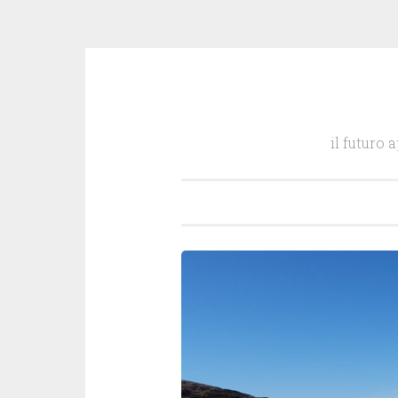
Salta
il
il futuro 
contenuto