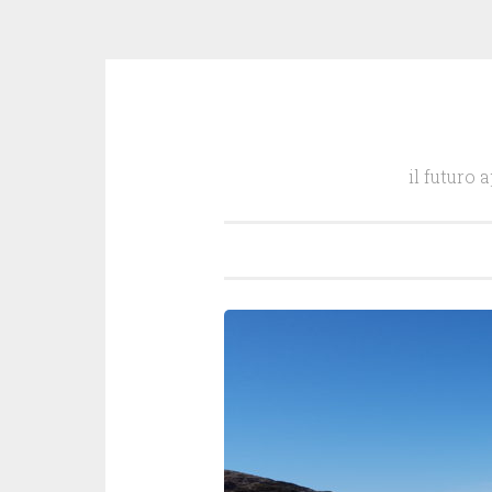
Salta
il
il futuro 
contenuto