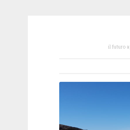
Salta
il
il futuro 
contenuto