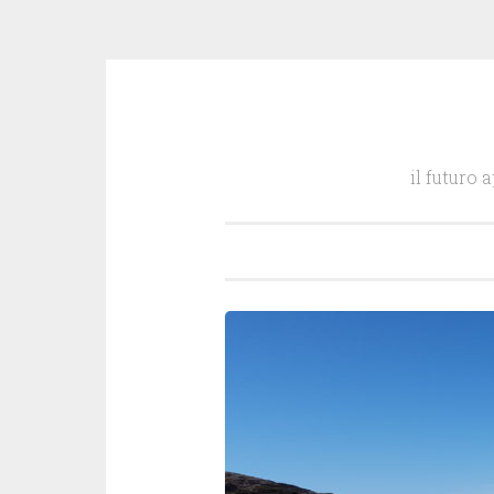
Salta
il
il futuro 
contenuto