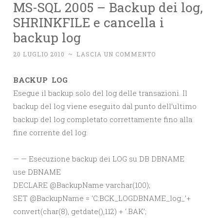
MS-SQL 2005 – Backup dei log,
SHRINKFILE e cancella i
backup log
20 LUGLIO 2010
~
LASCIA UN COMMENTO
BACKUP LOG
Esegue il backup solo del log delle transazioni. Il
backup del log viene eseguito dal punto dell’ultimo
backup del log completato correttamente fino alla
fine corrente del log.
— — Esecuzione backup dei LOG su DB DBNAME
use DBNAME
DECLARE @BackupName varchar(100);
SET @BackupName = ‘C:BCK_LOGDBNAME_log_’+
convert(char(8), getdate(),112) + ‘.BAK’;