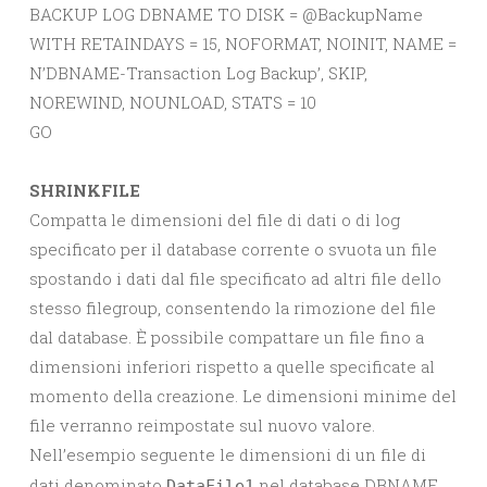
BACKUP LOG DBNAME TO DISK = @BackupName
WITH RETAINDAYS = 15, NOFORMAT, NOINIT, NAME =
N’DBNAME-Transaction Log Backup’, SKIP,
NOREWIND, NOUNLOAD, STATS = 10
GO
SHRINKFILE
Compatta le dimensioni del file di dati o di log
specificato per il database corrente o svuota un file
spostando i dati dal file specificato ad altri file dello
stesso filegroup, consentendo la rimozione del file
dal database. È possibile compattare un file fino a
dimensioni inferiori rispetto a quelle specificate al
momento della creazione. Le dimensioni minime del
file verranno reimpostate sul nuovo valore.
Nell’esempio seguente le dimensioni di un file di
dati denominato
nel database DBNAME
DataFile1