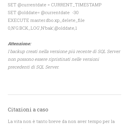
SET @currentdate = CURRENT_TIMESTAMP
SET @olddate= @currentdate -30
EXECUTE master.dbo.xp_delete_file
0,N’G:BCK_LOG’,N’bak’,@olddate,1
Attenzione:
I backup creati nella versione più recente di SQL Server
non possono essere ripristinati nelle versioni
precedenti di SQL Server.
Citazioni a caso
La vita non è tanto breve da non aver tempo per la